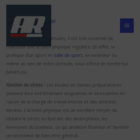
Aller
Men
au
contenu
Prin
/
Quiz
/ Par
Muriel Baillif
Dans le cadre de vos études, il est très essentiel de
maintenir une activité physique régulière. En effet, la
pratique d’un sport en
salle de sport
, en extérieur ou
même au sein de votre domicile, vous offrira de nombreux
bénéfices :
Gestion du stress :
Les études en classes préparatoires
peuvent être extrêmement exigeantes et stressantes en
raison de la charge de travail intense et des attentes
élevées. L’activité physique est un excellent moyen de
réduire le stress en libérant des endorphines, les
hormones du bonheur, ce qui améliore l’humeur et favorise
un sentiment de bien-être général.