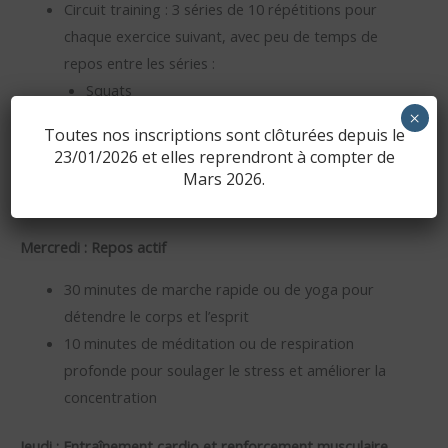
Circuit training : 3 séries de 10 répétitions pour
chaque exercice suivant, avec peu de temps de
repos entre les séries :
Squats
×
Pompes
Toutes nos inscriptions sont clôturées depuis le
Fentes
23/01/2026 et elles reprendront à compter de
Planche
Mars 2026.
Tirages à la poulie ou tractions si possible
Mercredi : Repos actif
30 minutes de marche rapide ou de yoga pour
détendre le corps et l’esprit
10 minutes de méditation ou de respiration
profonde pour soulager le stress et améliorer la
concentration
Jeudi : Entraînement cardio et renforcement musculaire