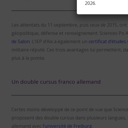
2026.
Les attentats du 11 septembre, puis ceux de 2015, ont 
géopolitique, défense et renseignement. Sciences Po Ai
de Salon
. L’IEP d’Aix a également un
certificat d’études
militaire réputé. Ces trois avantages lui permettent, d
plus à la pointe.
Un double cursus franco allemand
Certes moins développé de ce point de vue que Science
proposent des double cursus dans plusieurs langues, l’
allemand avec
l’université de Freiburg.