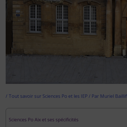
/
Tout savoir sur Sciences Po et les IEP
/ Par
Muriel Baillif
Sciences Po Aix et ses spécificités