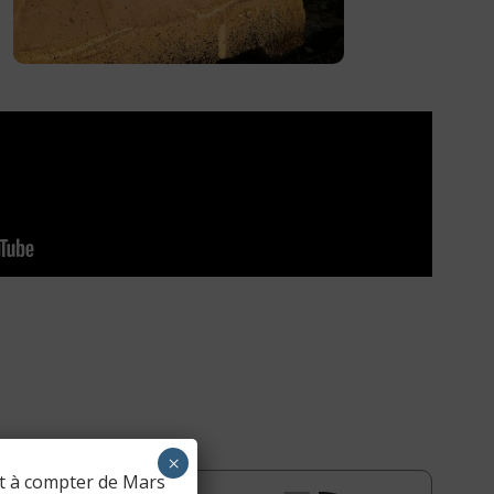
×
nt à compter de Mars