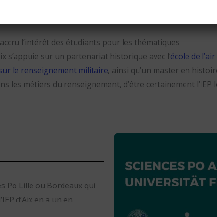
accru l’intérêt des étudiants pour les thématiques
x s’appuie sur un partenariat historique avec l’
école de l’air
 sur le renseignement militaire
, ainsi qu’un master en histoir
ans les métiers du renseignement, d’être certainement l’IEP l
s Po Lille ou Bordeaux qui
IEP d’Aix en a un en