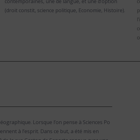
contemporaines, une de langue, et une d’option
c
(droit constit, science politique, Economie, Histoire).
p
l
c
o
 géographique. Lorsque l’on pense à Sciences Po
nnent à l’esprit. Dans ce but, a été mis en