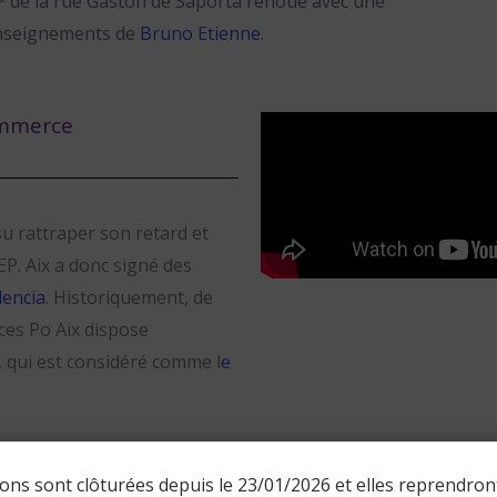
’IEP de la rue Gaston de Saporta renoue avec une
 enseignements de
Bruno Etienne
.
ommerce
 su rattraper son retard et
P. Aix a donc signé des
encia
. Historiquement, de
ces Po Aix dispose
, qui est considéré comme l
e
éfense et du renseignement
ions sont clôturées depuis le 23/01/2026 et elles reprendro