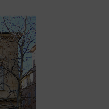
urs l’année du bac
Prépa aux filières sélectives