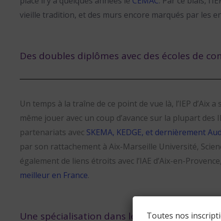
place il y a quelques années le
CEMAC
. Par ce biais, l
vieille tradition, et des murs encore marqués par les
Des doubles diplômes avec des écoles de c
Un temps à la traîne de ce point de vue là, l’IEP d’Aix a
même jouer avec un coup d’avance sur la plupart des IE
partenariats avec
SKEMA, KEDGE, et dernièrement Aud
par son rattachement à Aix-Marseille Université, Scien
également de liens étroits avec l’IAE d’Aix-en-Provence
meilleur en France
.
Une spécialisation dans les métiers de la d
Toutes nos inscript