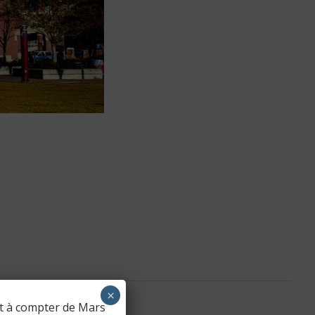
×
nt à compter de Mars