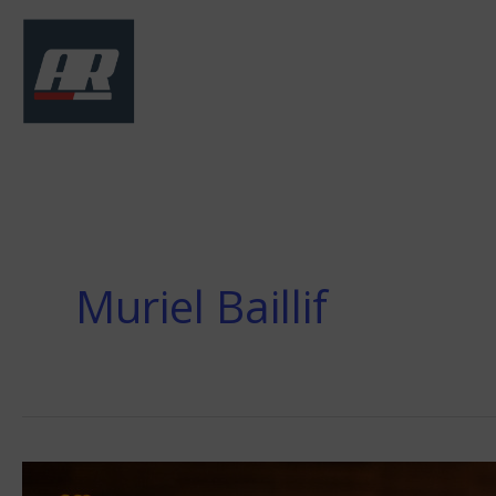
Aller
au
contenu
Muriel Baillif
La