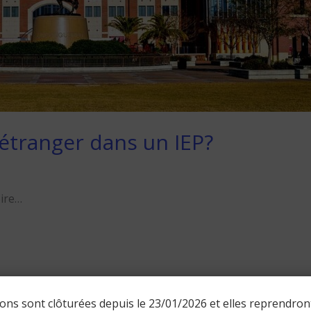
étranger dans un IEP?
oire…
ions sont clôturées depuis le 23/01/2026 et elles reprendro