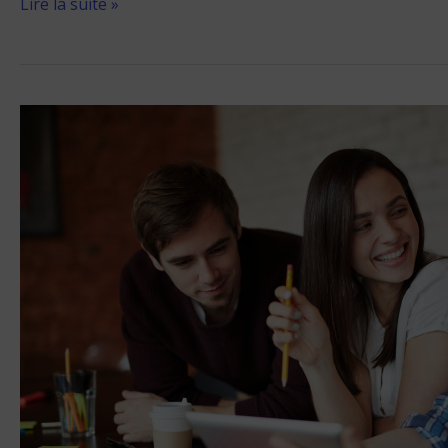
Lire la suite »
Quelle
école
d’ingénieurs
du
concours
Advance
choisir