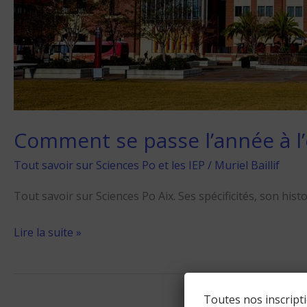
Comment se passe l’année à l’
Tout savoir sur Sciences Po et les IEP
/
Muriel Baillif
Tout savoir sur Sciences Po Aix. Ses spécificités, son hist
Lire la suite »
Toutes nos inscript