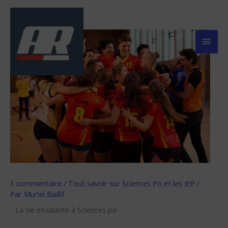
Aller
Men
au
contenu
Prin
1 commentaire
/
Tout savoir sur Sciences Po et les IEP
/
Par
Muriel Baillif
La vie étudiante à Sciences po