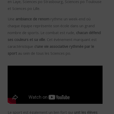
en Laye, Sciences po Strasbourg, Sciences po Toulouse
et Sciences po Lille.
Une
ambiance
de renom
rythme un week-end où
chaque équipe représente son école dans un grand
nombre de sports. Le combat est rude,
chacun défend
ses couleurs et sa ville
. Cet évènement marquant est
caractéristique d’
une vie associative rythmée par le
sport
au sein de tous les Sciences po.
Le sport est également un lien fort qui
unit les élèves