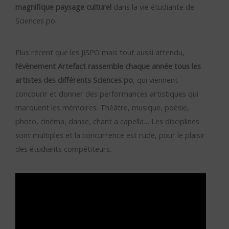
magnifique paysage culturel
dans la vie étudiante de
Sciences po.
Plus récent que les JISPO mais tout aussi attendu,
l’évènement Artefact rassemble chaque année tous les
artistes des différents Sciences po
, qui viennent
concourir et donner des performances artistiques qui
marquent les mémoires.
Théâtre, musique, poésie,
photo, cinéma, danse, chant a capella… Les disciplines
sont multiples et la concurrence est rude, pour le plaisir
des étudiants compétiteurs.