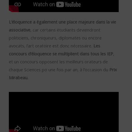
L’éloquence a également une place majeure dans la vie
associative
, car certains étudiants deviendront
politiciens, chroniqueurs, diplomates ou encore
avocats, l’art oratoire est donc nécessaire.
Les
concours d’éloquence se multiplient dans tous les IEP
,
et un concours opposent les meilleurs orateurs de
chaque Sciences po une fois par an, à l’occasion du
Prix
Mirabeau.