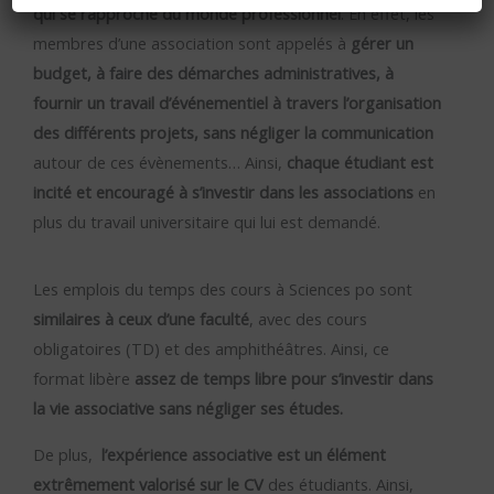
qui se rapproche du monde professionnel
. En effet, les
membres d’une association sont appelés à
gérer un
budget, à faire des démarches administratives, à
fournir un travail d’événementiel à travers l’organisation
des différents projets, sans négliger la communication
autour de ces évènements… Ainsi,
chaque étudiant est
incité et encouragé à s’investir dans les associations
en
plus du travail universitaire qui lui est demandé.
Les emplois du temps des cours à Sciences po sont
similaires à ceux d’une faculté
, avec des cours
obligatoires (TD) et des amphithéâtres. Ainsi, ce
format libère
assez de temps libre pour s’investir dans
la vie associative sans négliger ses études.
De plus,
l’expérience associative est un élément
extrêmement valorisé sur le CV
des étudiants. Ainsi,