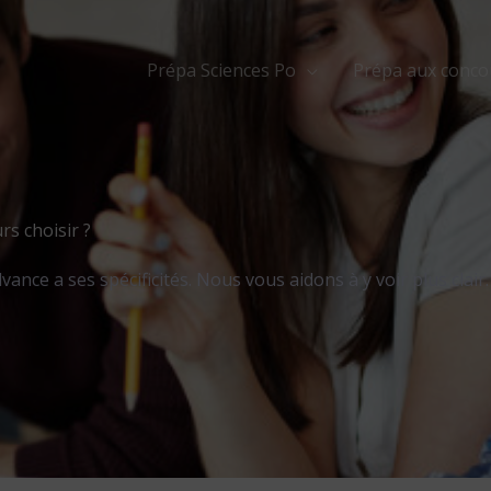
Prépa Sciences Po
Prépa aux conco
rs choisir ?
nce a ses spécificités. Nous vous aidons à y voir plus clair.