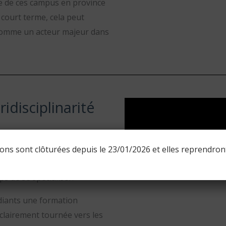
re de ces campus en province
 court terme, cela peut
e comme un acteur majeur dans
idisciplinarité
re, basée sur différents sites:
 Il n’est pas toujours évident,
ions sont clôturées depuis le 23/01/2026 et elles reprendro
us tard. ESME Sudria
s de se spécialiser.
tudiants une formation
 clairement tournée vers les