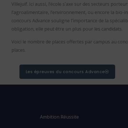
Villejuif.
Ici aussi, l’école s’axe sur des secteurs porteur
l
‘agroalimentaire, l
‘environnement, ou encore l
a bio-i
concours Advance souligne l’importance de la spécialité
obligation, elle peut être un plus pour les candidats.
Voici le nombre de places offertes par campus au con
places.
Les épreuves du concours Advance
Ambition Réussite