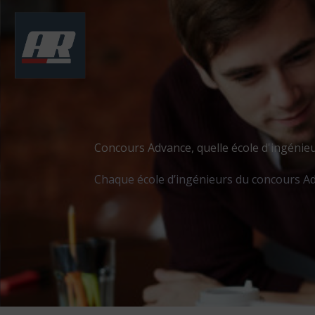
Aller
au
contenu
Concours Advance, quelle école d'ingénieu
Chaque école d’ingénieurs du concours Adva