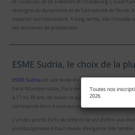
et Toulouse, et 50 à Rennes et Strasbourg. L’ouvertu
témoigne du dynamisme et de l’attractivité de l’école. A
impacter son classement. A long terme, elle s’install
ses domaines de prédilection.
ESME Sudria, le choix de la plur
ESME Sudria
est
une école d’ingénieurs pluridisciplinai
Paris-Montparnasse, Paris-Ivry, Lille, Bordeaux et Lyon.
Toutes nos inscript
2026.
à 17 ou 18 ans, de savoir ce que l’on souhaite faire pl
correspond alors à ceux qui souhaite se donner le temp
L’un des points forts de cette école est d’offrir aux é
pluridisciplinaire à haut niveau d’exigence. Elle semble