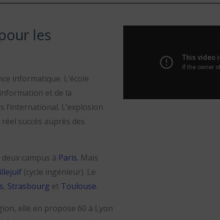
pour les
ce informatique. L’école
information et de la
l’international. L’explosion
 réel succès auprès des
ur deux campus à
Paris
. Mais
illejuif
(cycle ingénieur). Le
s
,
Strasbourg
et
Toulouse
.
égion, elle en propose 60 à Lyon